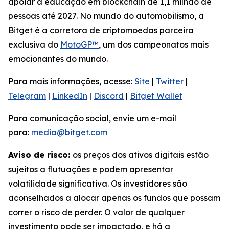
apoiar a educação em blockchain de 1,1 milhão de
pessoas até 2027. No mundo do automobilismo, a
Bitget é a corretora de criptomoedas parceira
exclusiva do
MotoGP™
, um dos campeonatos mais
emocionantes do mundo.
Para mais informações, acesse:
Site
|
Twitter
|
Telegram
|
LinkedIn
|
Discord
|
Bitget Wallet
Para comunicação social, envie um e-mail
para:
media@bitget.com
Aviso de risco:
os preços dos ativos digitais estão
sujeitos a flutuações e podem apresentar
volatilidade significativa. Os investidores são
aconselhados a alocar apenas os fundos que possam
correr o risco de perder. O valor de qualquer
investimento pode ser impactado, e há a