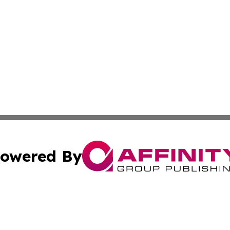
owered By
ubmit Press Release
Terms & Conditions
Copyright/DMCA
nc. dba Affinity Group Publishing & Furniture Press Relea