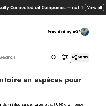
nnected oil Companies — not Taxpayers — the Cha
View all
Provided by AGP
Share
ntaire en espèces pour
ds ») (Bourse de Toronto : EIT.UN) a annoncé