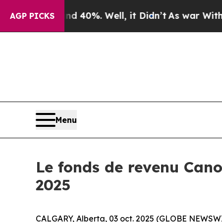
round 40%. Well, it Didn’t
As war With Iran Dr
AGP PICKS
Menu
Le fonds de revenu Cano
2025
CALGARY, Alberta, 03 oct. 2025 (GLOBE NEWSWIRE