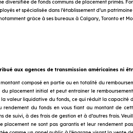
mme diversifiée de fonds communs de placement primés. Fo
oyés et spécialisée dans l’établissement d’un patrimoine
notamment grâce à ses bureaux à Calgary, Toronto et Mon
ribué aux agences de transmission américaines ni être
n montant composé en partie ou en totalité du rembourseme
du placement initial et peut entraîner le remboursement 
a valeur liquidative du fonds, ce qui réduit la capacité de
du rendement du fonds en vous fiant au montant de cett
de suivi, à des frais de gestion et à d’autres frais. Veuil
de placement ne sont pas garantis et leur rendement pas
tée comme un appel public à l’épargne visant la vente de 